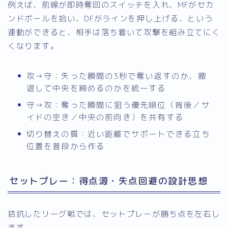
例えば、前線が即時奪回のスイッチを入れ、MFがセカ
ンドボールを拾い、DFがラインを押し上げる、という
連動ができると、相手は落ち着いて攻撃を組み立てにく
くなります。
攻→守：失った瞬間の3秒で奪い返すのか、撤
退して中央を締めるのかを統一する
守→攻：奪った瞬間に狙う優先順位（背後／サ
イドの空き／中央の前向き）を共有する
切り替えの質：近い距離でサポートできる立ち
位置を普段から作る
セットプレー：得点源・失点回避の設計思想
拮抗したリーグ戦では、セットプレーが勝ち点を左右し
ます。