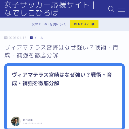
女子サッカー応援サイト｜
なでしこひろば
MENU
次の DEMO を見にいく
DEMO #7
Sample Page
デモプリセット記事 #6
2026.01.17
チーム
プライバシーポリシー
ヴィアマテラス宮崎はなぜ強い？戦術・育
利用規約／特定商取引法に基づく表記
有料記事の決済完了ページ
成・補強を徹底分解
運営者情報