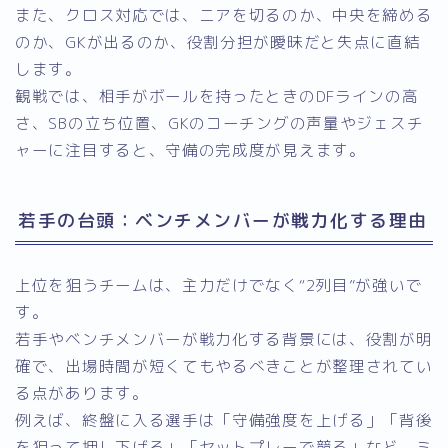
また、クロス対応では、ニアを切るのか、中央を締める
のか、GKが出るのか、役割分担が曖昧だと失点に直結
します。
観戦では、相手がボールを持ったときのDFラインの高
さ、SBの立ち位置、GKのコーチングの声量やジェスチ
ャーに注目すると、守備の完成度が見えます。
若手の台頭：ベンチメンバーが戦力化する理由
上位を狙うチームは、主力だけでなく“2列目”が強いで
す。
若手やベンチメンバーが戦力化する背景には、役割が明
確で、出場時間が短くてもやるべきことが整理されてい
る点があります。
例えば、終盤に入る選手は「守備強度を上げる」「背後
を狙って押し下げる」「セットプレーで競る」など、ミ