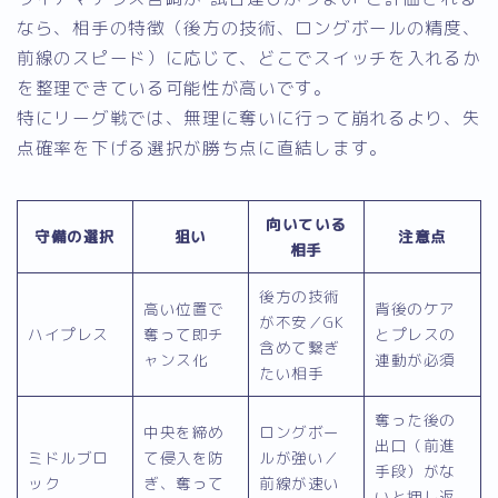
なら、相手の特徴（後方の技術、ロングボールの精度、
前線のスピード）に応じて、どこでスイッチを入れるか
を整理できている可能性が高いです。
特にリーグ戦では、無理に奪いに行って崩れるより、失
点確率を下げる選択が勝ち点に直結します。
向いている
守備の選択
狙い
注意点
相手
後方の技術
高い位置で
背後のケア
が不安／GK
ハイプレス
奪って即チ
とプレスの
含めて繋ぎ
ャンス化
連動が必須
たい相手
奪った後の
中央を締め
ロングボー
出口（前進
ミドルブロ
て侵入を防
ルが強い／
手段）がな
ック
ぎ、奪って
前線が速い
いと押し返