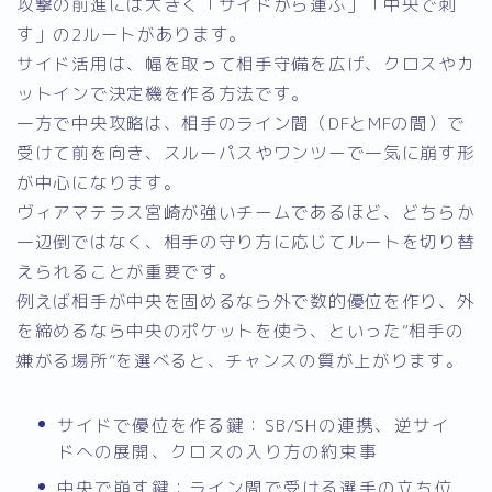
攻撃の前進には大きく「サイドから運ぶ」「中央で刺
す」の2ルートがあります。
サイド活用は、幅を取って相手守備を広げ、クロスやカ
ットインで決定機を作る方法です。
一方で中央攻略は、相手のライン間（DFとMFの間）で
受けて前を向き、スルーパスやワンツーで一気に崩す形
が中心になります。
ヴィアマテラス宮崎が強いチームであるほど、どちらか
一辺倒ではなく、相手の守り方に応じてルートを切り替
えられることが重要です。
例えば相手が中央を固めるなら外で数的優位を作り、外
を締めるなら中央のポケットを使う、といった“相手の
嫌がる場所”を選べると、チャンスの質が上がります。
サイドで優位を作る鍵：SB/SHの連携、逆サイ
ドへの展開、クロスの入り方の約束事
中央で崩す鍵：ライン間で受ける選手の立ち位