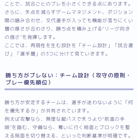
ことで、試合ごとのブレを小さくできる点にあります。
さらに、失点を減らすゲームマネジメント、ポジション
間の噛み合わせ、交代選手が入っても機能が落ちにくい
層の厚さが合わさり、勝ち点を積み上げる“リーグ向き
の強さ”を発揮します。
ここでは、再現性を生む設計を「チーム設計」「試合運
び」「選手層」の3つに分けて見ていきます。
勝ち方がブレない：チーム設計（攻守の原則・
プレー優先順位）
勝ち方が安定するチームは、選手が迷わないように「何
を優先するか」が共有されています。
例えば攻撃なら、無理な縦パスで失うより“前進の手
順”を踏む、守備なら、奪いに行く局面とブロックを整
える局面を切り替える、といった判断基準が明確です。